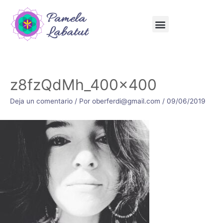
z8fzQdMh_400x400
Deja un comentario
/ Por
oberferdi@gmail.com
/
09/06/2019