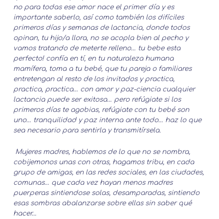
no para todas ese amor nace el primer día y es
importante saberlo, así como también los difíciles
primeros días y semanas de lactancia, donde todos
opinan, tu hijo/a llora, no se acopla bien al pecho y
vamos tratando de meterte relleno… tu bebe esta
perfecto! confía en tí, en tu naturaleza humana
mamífera, toma a tu bebé, que tu pareja o familiares
entretengan al resto de los invitados y practica,
practica, practica… con amor y paz-ciencia cualquier
lactancia puede ser exitosa… pero refúgiate si los
primeros días te agobias, refúgiate con tu bebé son
uno… tranquilidad y paz interna ante todo… haz lo que
sea necesario para sentirla y transmitírsela.
Mujeres madres, hablemos de lo que no se nombra,
cobijemonos unas con otras, hagamos tribu, en cada
grupo de amigas, en las redes sociales, en las ciudades,
comunas… que cada vez hayan menos madres
puerperas sintiendose solas, desamparadas, sintiendo
esas sombras abalanzarse sobre ellas sin saber qué
hacer…