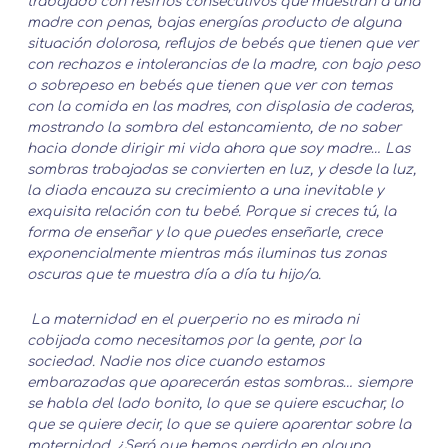
trabajado con resfríos consecutivos que muestran a una
madre con penas, bajas energías producto de alguna
situación dolorosa, reflujos de bebés que tienen que ver
con rechazos e intolerancias de la madre, con bajo peso
o sobrepeso en bebés que tienen que ver con temas
con la comida en las madres, con displasia de caderas,
mostrando la sombra del estancamiento, de no saber
hacia donde dirigir mi vida ahora que soy madre… Las
sombras trabajadas se convierten en luz, y desde la luz,
la diada encauza su crecimiento a una inevitable y
exquisita relación con tu bebé. Porque si creces tú, la
forma de enseñar y lo que puedes enseñarle, crece
exponencialmente mientras más iluminas tus zonas
oscuras que te muestra día a día tu hijo/a.
La maternidad en el puerperio no es mirada ni
cobijada como necesitamos por la gente, por la
sociedad. Nadie nos dice cuando estamos
embarazadas que aparecerán estas sombras… siempre
se habla del lado bonito, lo que se quiere escuchar, lo
que se quiere decir, lo que se quiere aparentar sobre la
maternidad. ¿Será que hemos perdido en alguna