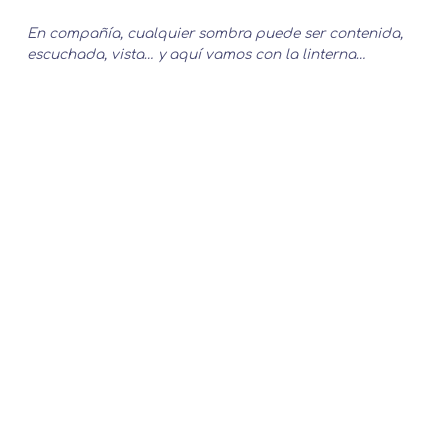
En compañía, cualquier sombra puede ser contenida,
escuchada, vista… y aquí vamos con la linterna…
alumbrándonos, mirando con amor cada pedazo de
nuestro ser… creciendo a través de la maternidad, por
un adulto más sano, que ahora con ese crecimiento,
puede criar futuros adultos sanos, contenidos, amados.
Ahá Mitakuye Oyasin
(saludo lakota en versión
femenina) por todas las mujeres madres, ahá por
nuestros grandes maestros, nuestros
hijo/as….Bendiciones!
Pamela Labatut H.
Mamá
Psicóloga Clínica y terapeuta complementaria
www.psicologiayflores.cl