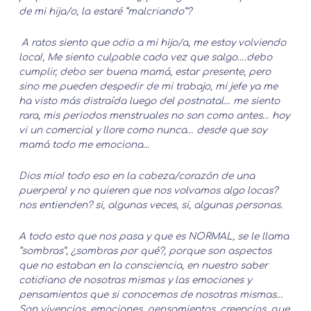
de mi hija/o, la estaré “malcriando”?
A ratos siento que odio a mi hijo/a, me estoy volviendo
loca!, Me siento culpable cada vez que salgo….debo
cumplir, debo ser buena mamá, estar presente, pero
sino me pueden despedir de mi trabajo, mi jefe ya me
ha visto más distraída luego del postnatal… me siento
rara, mis periodos menstruales no son como antes… hoy
vi un comercial y llore como nunca… desde que soy
mamá todo me emociona…
Dios mio! todo eso en la cabeza/corazón de una
puerpera! y no quieren que nos volvamos algo locas?
nos entienden? si, algunas veces, si, algunas personas.
A todo esto que nos pasa y que es NORMAL, se le llama
“sombras”, ¿sombras por qué?, porque son aspectos
que no estaban en la consciencia, en nuestro saber
cotidiano de nosotras mismas y las emociones y
pensamientos que si conocemos de nosotras mismas…
Son vivencias, emociones, pensamientos, creencias, que