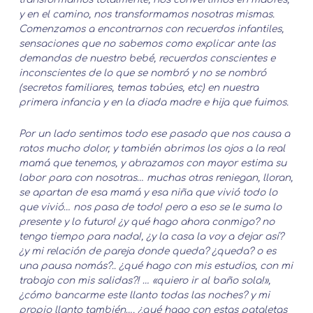
y en el camino, nos transformamos nosotras mismas.
Comenzamos a encontrarnos con recuerdos infantiles,
sensaciones que no sabemos como explicar ante las
demandas de nuestro bebé, recuerdos conscientes e
inconscientes de lo que se nombró y no se nombró
(secretos familiares, temas tabúes, etc) en nuestra
primera infancia y en la diada madre e hija que fuimos.
Por un lado sentimos todo ese pasado que nos causa a
ratos mucho dolor, y también abrimos los ojos a la real
mamá que tenemos, y abrazamos con mayor estima su
labor para con nosotras… muchas otras reniegan, lloran,
se apartan de esa mamá y esa niña que vivió todo lo
que vivió… nos pasa de todo! pero a eso se le suma lo
presente y lo futuro! ¿y qué hago ahora conmigo? no
tengo tiempo para nada!, ¿y la casa la voy a dejar así?
¿y mi relación de pareja donde queda? ¿queda? o es
una pausa nomás?.. ¿qué hago con mis estudios, con mi
trabajo con mis salidas?! … «quiero ir al baño sola!»,
¿cómo bancarme este llanto todas las noches? y mi
propio llanto también…. ¿qué hago con estas pataletas