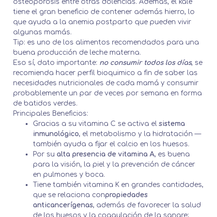
osteoporosis entre otras dolencias. Además, el kale
tiene el gran beneficio de contener además hierro, lo
que ayuda a la anemia postparto que pueden vivir
algunas mamás.
Tip: es uno de los
alimentos recomendados
para una
buena producción de leche materna.
Eso sí, dato importante:
no consumir todos los días
, se
recomienda hacer perfil bioquimico a fin de saber las
necesidades nutricionales de cada mamá y consumir
probablemente un par de veces por semana en forma
de batidos verdes.
Principales Beneficios:
Gracias a su vitamina C se activa el
sistema
inmunológico
, el metabolismo y la hidratación —
también ayuda a fijar el calcio en los huesos.
Por su
alta presencia de vitamina A
, es buena
para la visión, la piel y la prevención de cáncer
en pulmones y boca.
Tiene también vitamina K en grandes cantidades,
que se relaciona con
propiedades
anticancerígenas
, además de favorecer la salud
de los huesos y la coagulación de la sangre;