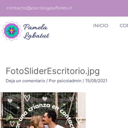
contacto@psicologiayflores.cl
INICIO
CO
FotoSliderEscritorio.jpg
Deja un comentario
/ Por
psicoladmin
/
15/09/2021